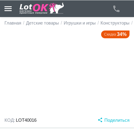
Главная
/
Детские товары
/
Игрушки и игры
/
Конструкторы
/
34%
Скидка
у
у
у
у
у
у
КОД:
LOT40016
Поделиться
у