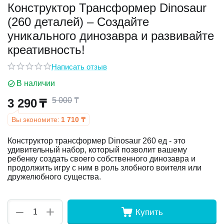
Конструктор Трансформер Dinosaur
(260 деталей) – Создайте
у
уникального динозавра и развивайте
у
креативность!
Написать отзыв
В наличии
5 000
₸
3 290
₸
Вы экономите:
1 710
₸
Конструктор трансформер Dinosaur 260 ед - это
удивительный набор, который позволит вашему
ребенку создать своего собственного динозавра и
продолжить игру с ним в роль злобного воителя или
дружелюбного существа.
+
−
Купить