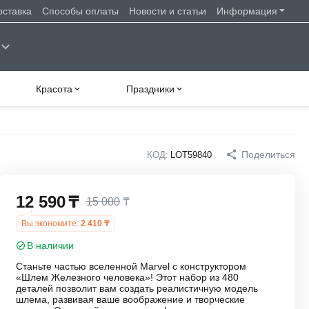
оставка
Способы оплаты
Новости и статьи
Информация
Красота
Праздники
Поделиться
КОД:
LOT59840
12 590
₸
15 000
₸
Вы экономите:
2 410
₸
В наличии
Станьте частью вселенной Marvel с конструктором
«Шлем Железного человека»! Этот набор из 480
деталей позволит вам создать реалистичную модель
шлема, развивая ваше воображение и творческие