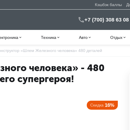
Кэшбэк баллы
Д
+7 (700) 308 63 08
ектроника
Техника
Авто
Отдых
онструктор «Шлем Железного человека» 480 деталей
ного человека» - 480
его супергероя!
16%
Скидка