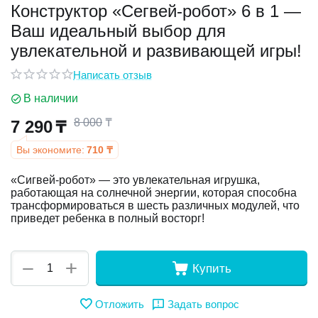
Конструктор «Сегвей-робот» 6 в 1 —
Ваш идеальный выбор для
у
увлекательной и развивающей игры!
у
Написать отзыв
В наличии
8 000
₸
7 290
₸
Вы экономите:
710
₸
«Сигвей-робот» — это увлекательная игрушка,
работающая на солнечной энергии, которая способна
трансформироваться в шесть различных модулей, что
приведет ребенка в полный восторг!
+
−
Купить
Отложить
Задать вопрос