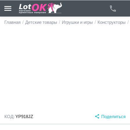
Главная
/
Детские товары
/
Игрушки и игры
/
Конструкторы
/
у
у
у
у
у
у
КОД:
YP918JZ
Поделиться
у