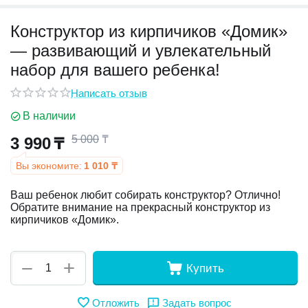
Конструктор из кирпичиков «Домик»
у
— развивающий и увлекательный
у
набор для вашего ребенка!
Написать отзыв
В наличии
5 000
₸
3 990
₸
Вы экономите:
1 010
₸
Ваш ребенок любит собирать конструктор? Отлично!
Обратите внимание на прекрасный конструктор из
кирпичиков «Домик».
+
−
Купить
Отложить
Задать вопрос