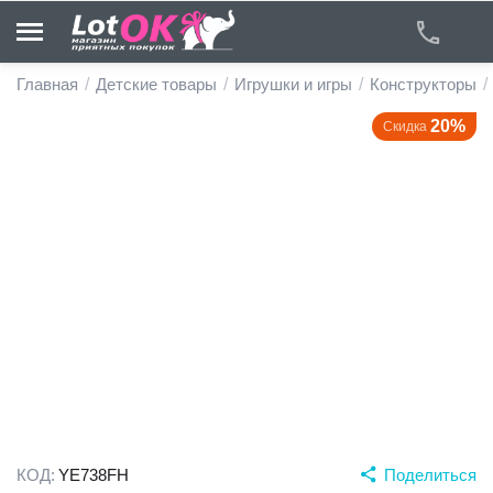
Главная
/
Детские товары
/
Игрушки и игры
/
Конструкторы
/
20%
Скидка
у
у
у
у
у
у
КОД:
YE738FH
Поделиться
у