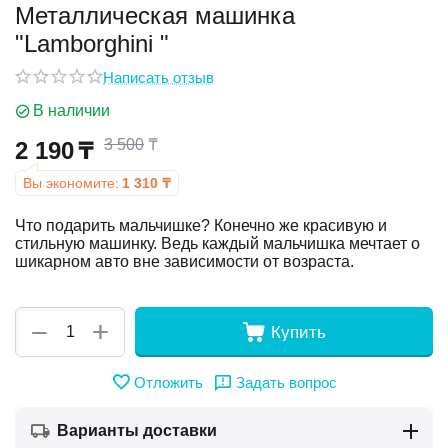
Металлическая машинка
"Lamborghini "
у
Написать отзыв
у
В наличии
3 500
₸
2 190
₸
Вы экономите:
1 310
₸
Что подарить мальчишке? Конечно же красивую и
стильную машинку. Ведь каждый мальчишка мечтает о
шикарном авто вне зависимости от возраста.
+
−
Купить
Отложить
Задать вопрос
Варианты доставки