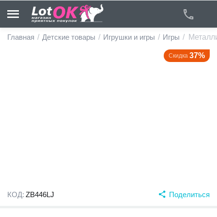
Главная
/
Детские товары
/
Игрушки и игры
/
Игры
/
Металли
37%
Скидка
у
у
у
у
у
у
КОД:
ZB446LJ
Поделиться
у