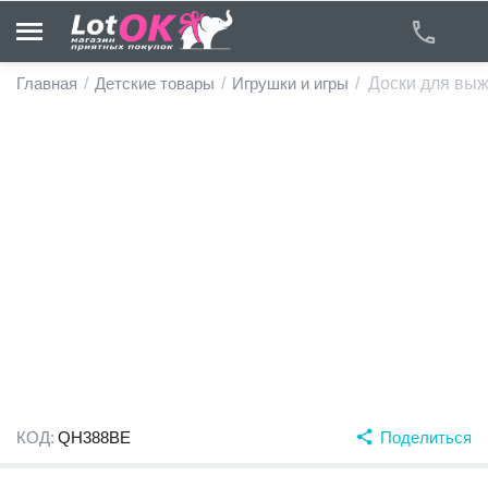
Главная
/
Детские товары
/
Игрушки и игры
/
Доски для выж
у
у
у
у
у
у
КОД:
QH388BE
Поделиться
у