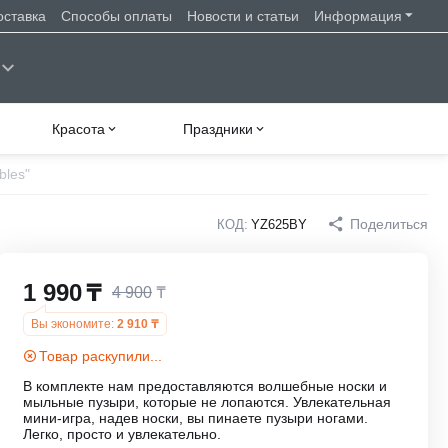
оставка
Способы оплаты
Новости и статьи
Информация
Красота
Праздники
bles"
Поделиться
КОД:
YZ625BY
1 990
₸
4 900
₸
Вы экономите:
2 910
₸
Товар раскупили...
В комплекте нам предоставляются волшебные носки и
мыльные пузыри, которые не лопаются. Увлекательная
мини-игра, надев носки, вы пинаете пузыри ногами.
Легко, просто и увлекательно.