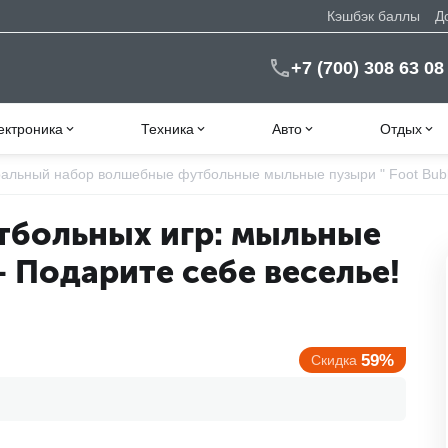
Кэшбэк баллы
Д
+7 (700) 308 63 08
ектроника
Техника
Авто
Отдых
ральный набор волшебные футбольные мыльные пузыри " Foot Bub
тбольных игр: мыльные
 Подарите себе веселье!
59%
Скидка