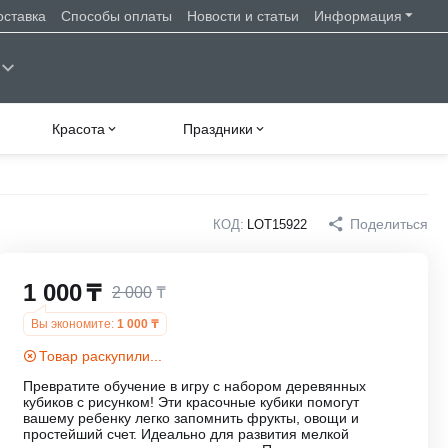
оставка
Способы оплаты
Новости и статьи
Информация
Красота
Праздники
Поделиться
КОД:
LOT15922
1 000
₸
2 000
₸
Вы экономите:
1 000
₸
Товар раскупили...
Превратите обучение в игру с набором деревянных
кубиков с рисунком! Эти красочные кубики помогут
вашему ребенку легко запомнить фрукты, овощи и
простейший счет. Идеально для развития мелкой