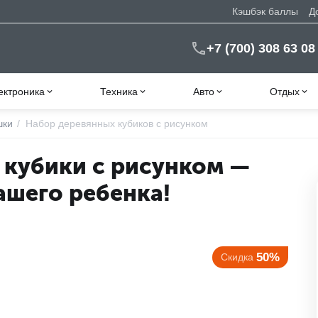
Кэшбэк баллы
Д
+7 (700) 308 63 08
ектроника
Техника
Авто
Отдых
шки
/
Набор деревянных кубиков с рисунком
кубики с рисунком —
ашего ребенка!
50%
Скидка