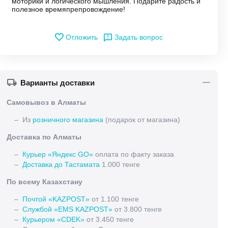
моторики и логического мышления. Подарите радость и
полезное времяпрепровождение!
Отложить
Задать вопрос
Варианты доставки
Самовывоз в Алматы
– Из
розничного магазина
(подарок от магазина)
Доставка по Алматы
–
Курьер «Яндекс GO»
оплата по факту заказа
–
Доставка до Тастамата
1.000 тенге
По всему Казахстану
–
Почтой «KAZPOST»
от 1.100 тенге
–
Службой «EMS KAZPOST»
от 3.800 тенге
–
Курьером «CDEK»
от 3.450 тенге