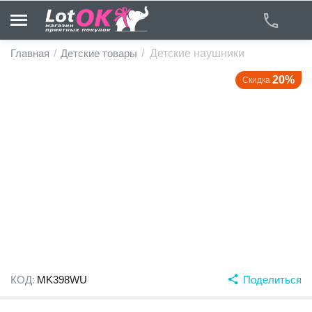
Главная
/
Детские товары
/
Детские наушники
20%
Скидка
у
у
у
у
у
у
КОД:
MK398WU
Поделиться
у