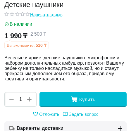
Детские наушники
у
Написать отзыв
В наличии
у
2 500
₸
1 990
₸
Вы экономите:
510
₸
Веселые и яркие, детские наушники с микрофоном и
набором дополнительных амбушюр, позволят Вашему
ребенку не только насладиться музыкой, но и станут
прекрасным дополнением его образа, придав ему
креатива и оригинальности.
+
−
Купить
Отложить
Задать вопрос
Варианты доставки