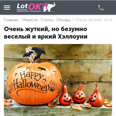
Главная
/
Новости : Статьи : Обзоры
/
Очень жуткий, но бе
Очень жуткий, но безумно
веселый и яркий Хэллоуни
у
у
у
у
у
у
у